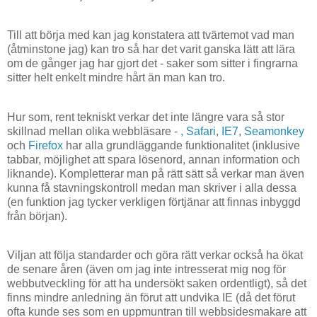
Till att börja med kan jag konstatera att tvärtemot vad man
(åtminstone jag) kan tro så har det varit ganska lätt att lära
om de gånger jag har gjort det - saker som sitter i fingrarna
sitter helt enkelt mindre hårt än man kan tro.
Hur som, rent tekniskt verkar det inte längre vara så stor
skillnad mellan olika webbläsare -
,
Safari
,
IE7
,
Seamonkey
och
Firefox
har alla grundläggande funktionalitet (inklusive
tabbar, möjlighet att spara lösenord, annan information och
liknande). Kompletterar man på rätt sätt så verkar man även
kunna få stavningskontroll medan man skriver i alla dessa
(en funktion jag tycker verkligen förtjänar att finnas inbyggd
från början).
Viljan att följa standarder och göra rätt verkar också ha ökat
de senare åren (även om jag inte intresserat mig nog för
webbutveckling för att ha undersökt saken ordentligt), så det
finns mindre anledning än förut att undvika IE (då det förut
ofta kunde ses som en uppmuntran till webbsidesmakare att