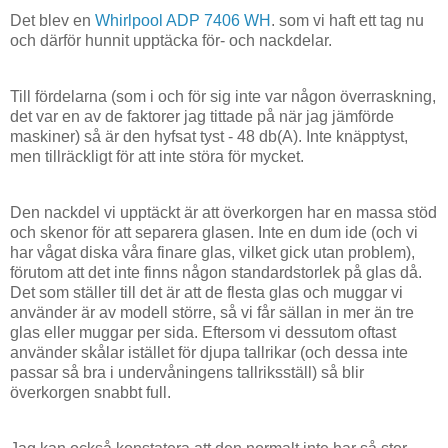
Det blev en
Whirlpool ADP 7406 WH
. som vi haft ett tag nu
och därför hunnit upptäcka för- och nackdelar.
Till fördelarna (som i och för sig inte var någon överraskning,
det var en av de faktorer jag tittade på när jag jämförde
maskiner) så är den hyfsat tyst - 48 db(A). Inte knäpptyst,
men tillräckligt för att inte störa för mycket.
Den nackdel vi upptäckt är att överkorgen har en massa stöd
och skenor för att separera glasen. Inte en dum ide (och vi
har vågat diska våra finare glas, vilket gick utan problem),
förutom att det inte finns någon standardstorlek på glas då.
Det som ställer till det är att de flesta glas och muggar vi
använder är av modell större, så vi får sällan in mer än tre
glas eller muggar per sida. Eftersom vi dessutom oftast
använder skålar istället för djupa tallrikar (och dessa inte
passar så bra i undervåningens tallriksställ) så blir
överkorgen snabbt full.