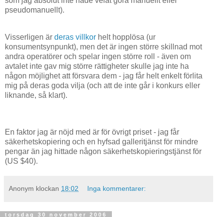
som jag absolut inte hade velat göra manuellt eller
pseudomanuellt).
Visserligen är
deras villkor
helt hopplösa (ur
konsumentsynpunkt), men det är ingen större skillnad mot
andra operatörer och spelar ingen större roll - även om
avtalet inte gav mig större rättigheter skulle jag inte ha
någon möjlighet att försvara dem - jag får helt enkelt förlita
mig på deras goda vilja (och att de inte går i konkurs eller
liknande, så klart).
En faktor jag är nöjd med är för övrigt priset - jag får
säkerhetskopiering och en hyfsad galleritjänst för mindre
pengar än jag hittade någon säkerhetskopieringstjänst för
(US $40).
Anonym
klockan
18:02
Inga kommentarer:
torsdag 30 november 2006