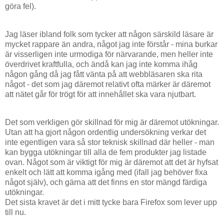
göra fel).
Jag läser ibland folk som tycker att någon särskild läsare är
mycket rappare än andra, något jag inte förstår - mina burkar
är visserligen inte urmodiga för närvarande, men heller inte
överdrivet kraftfulla, och ändå kan jag inte komma ihåg
någon gång då jag fått vänta på att webbläsaren ska rita
något - det som jag däremot relativt ofta märker är däremot
att nätet går för trögt för att innehållet ska vara njutbart.
Det som verkligen gör skillnad för mig är däremot utökningar.
Utan att ha gjort någon ordentlig undersökning verkar det
inte egentligen vara så stor teknisk skillnad där heller - man
kan bygga utökningar till alla de fem produkter jag listade
ovan. Något som är viktigt för mig är däremot att det är hyfsat
enkelt och lätt att komma igång med (ifall jag behöver fixa
något själv), och gärna att det finns en stor mängd färdiga
utökningar.
Det sista kravet är det i mitt tycke bara Firefox som lever upp
till nu.