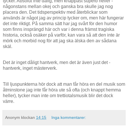
tycker. Absolut inte dålig, men knappast superb heller -
någonstans mellan okej och ganska bra skulle jag nog
placera den. Det tidsperspektiv med återblickar som
används är något jag av princip tycker om, men här fungerar
det inte riktigt. På samma sätt har jag svårt för den humor
som finns insprängd här och var i denna främst tragiska
historia, också osäker på varför, kan vara så att den inte är
mörk och morbid nog för att jag ska älska den av sådana
skäl.
Det är inget dåligt hantverk, men det är även just det -
hantverk, inget mästerverk.
Till ljuspunkterna hör dock att man får höra en del musik som
åtminstone jag inte får höra ute så ofta (och knappt hemma
heller), tycker man inte om trettiotalsmusik blir det dock
värre.
Anonym
klockan
14:15
Inga kommentarer: