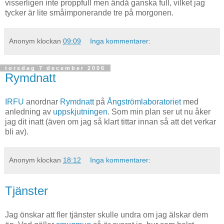
visserligen inte proppfull men ändå ganska full, vilket jag
tycker är lite småimponerande tre på morgonen.
Anonym
klockan
09:09
Inga kommentarer:
torsdag 7 december 2006
Rymdnatt
IRFU
anordnar
Rymdnatt
på
Ångströmlaboratoriet
med
anledning av
uppskjutningen
. Som min plan ser ut nu åker
jag dit inatt (även om jag så klart tittar innan så att det verkar
bli av).
Anonym
klockan
18:12
Inga kommentarer:
Tjänster
Jag önskar att fler tjänster skulle undra om jag älskar dem