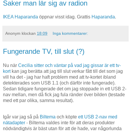
Saker man lär sig av radion
IKEA Haparanda
öppnar visst idag. Grattis
Haparanda
.
Anonym
klockan
18:09
Inga kommentarer:
Fungerande TV, till slut (?)
Nu när
Cecilia
sitter och väntar på vad jag gissar är ett tv-
kort
kan jag berätta att jag till slut verkar fått till det som jag
vill ha det - jag har haft problem med att tv-kortet ibland
detekterades som USB 1.1 (och därför inte fungerade).
Sedan tidigare fungerade det om jag stoppade in ett USB 2-
nav mellan, men då fick jag fula ränder över bilden (testade
med ett par olika, samma resultat).
Igår var jag så på
Biltema
och köpte
ett USB 2-nav med
nätadapter
- Biltema valdes inte för att deras produkter
nödvändigtvis är bäst utan för att de hade, var någorlunda