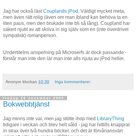
Jag har också läst
Couplands
jPod
. Väldigt mycket meta,
men även rätt rolig (även om man ibland kan behöva ta en
liten paus, men den brukade inte bli så lång). Coupland har
säkert njutit av att skriva in sig själv som en (inte överdrivet
sympatisk) romanperson.
Undertitelns anspelning på Microserfs är dock passande -
förstår man inte den lär man inte alls njuta av jPod heller.
Anonym
klockan
10:30
Inga kommentarer:
fredag 24 november 2006
Bokwebbtjänst
Jag minns inte var, men jag stötte ihop med
LibraryThing
tidigare i veckan och blev helt såld - jag har hittills knapprat
in strax över två hundra böcker, och det är förvånansvärt