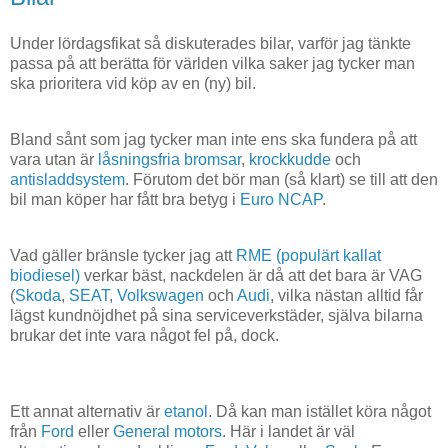
Under lördagsfikat så diskuterades bilar, varför jag tänkte
passa på att berätta för världen vilka saker jag tycker man
ska prioritera vid köp av en (ny) bil.
Bland sånt som jag tycker man inte ens ska fundera på att
vara utan är
låsningsfria bromsar
,
krockkudde
och
antisladdsystem
. Förutom det bör man (så klart) se till att den
bil man köper har fått bra betyg i
Euro NCAP
.
Vad gäller bränsle tycker jag att
RME (populärt kallat
biodiesel)
verkar bäst, nackdelen är då att det bara är VAG
(
Skoda
,
SEAT
,
Volkswagen
och
Audi
, vilka nästan alltid får
lägst kundnöjdhet på sina serviceverkstäder, själva bilarna
brukar det inte vara något fel på, dock.
Ett annat alternativ är
etanol
. Då kan man istället köra något
från
Ford
eller
General motors
. Här i landet är väl