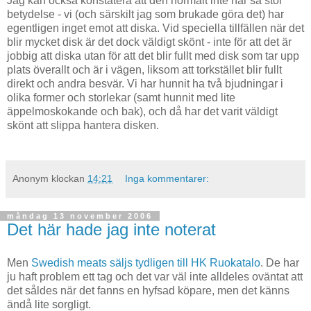
Jag kan också konstatera att den normalt inte har så stor
betydelse - vi (och särskilt jag som brukade göra det) har
egentligen inget emot att diska. Vid speciella tillfällen när det
blir mycket disk är det dock väldigt skönt - inte för att det är
jobbig att diska utan för att det blir fullt med disk som tar upp
plats överallt och är i vägen, liksom att torkstället blir fullt
direkt och andra besvär. Vi har hunnit ha två bjudningar i
olika former och storlekar (samt hunnit med lite
äppelmoskokande och bak), och då har det varit väldigt
skönt att slippa hantera disken.
Anonym
klockan
14:21
Inga kommentarer:
måndag 13 november 2006
Det här hade jag inte noterat
Men
Swedish meats säljs tydligen till HK Ruokatalo
. De har
ju haft problem ett tag och det var väl inte alldeles oväntat att
det såldes när det fanns en hyfsad köpare, men det känns
ändå lite sorgligt.