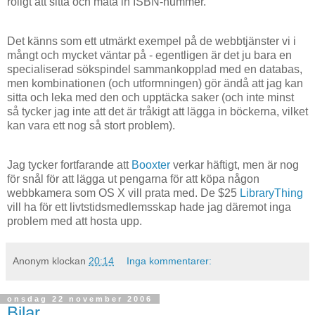
roligt att sitta och mata in ISBN-nummer.
Det känns som ett utmärkt exempel på de webbtjänster vi i
mångt och mycket väntar på - egentligen är det ju bara en
specialiserad sökspindel sammankopplad med en databas,
men kombinationen (och utformningen) gör ändå att jag kan
sitta och leka med den och upptäcka saker (och inte minst
så tycker jag inte att det är tråkigt att lägga in böckerna, vilket
kan vara ett nog så stort problem).
Jag tycker fortfarande att
Booxter
verkar häftigt, men är nog
för snål för att lägga ut pengarna för att köpa någon
webbkamera som OS X vill prata med. De $25
LibraryThing
vill ha för ett livtstidsmedlemsskap hade jag däremot inga
problem med att hosta upp.
Anonym
klockan
20:14
Inga kommentarer:
onsdag 22 november 2006
Bilar