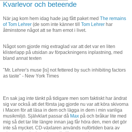
Kvarlevor och beteende
När jag kom hem idag hade jag fått paket med
The remains
of Tom Lehrer
(de som inte känner till
Tom Lehrer
har
åtminstone något att se fram emot i livet.
Något som gjorde mig extraglad var att det var en liten
klisterlapp på utsidan av förpackningens inplastning, med
bland annat texten
"Mr. Lehrer's muse [is] not fettered by such inhibiting factors
as taste" - New York Times
En sak jag inte tänkt på tidigare men som faktiskt har ändrat
sig var också att det första jag gjorde nu var att köra skivorna
i Macen för att läsa in dem och lägga in dem i min vanliga
musikmiljö. Självklart passar då
Max
på och bråkar lite med
mig så det tar lite längre innan jag får höra den, men det gör
inte så mycket. CD-växlaren används nuförtiden bara av