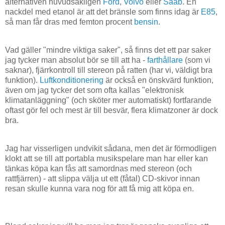
alternativen huvudsakligen
Ford
,
Volvo
eller
Saab
. En
nackdel med etanol är att det bränsle som finns idag är
E85
,
så man får dras med femton procent
bensin
.
Vad gäller "mindre viktiga saker", så finns det ett par saker
jag tycker man absolut bör se till att ha -
farthållare
(som vi
saknar), fjärrkontroll till stereon på ratten (har vi, väldigt bra
funktion).
Luftkonditionering
är också en önskvärd funktion,
även om jag tycker det som ofta kallas "elektronisk
klimatanläggning" (och sköter mer automatiskt) fortfarande
oftast gör fel och mest är till besvär, flera klimatzoner är dock
bra.
Jag har visserligen undvikit sådana, men det är förmodligen
klokt att se till att portabla musikspelare man har eller kan
tänkas köpa kan fås att samordnas med stereon (och
rattfjärren) - att slippa välja ut ett (fåtal) CD-skivor innan
resan skulle kunna vara nog för att få mig att köpa en.