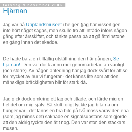
torsdag 9 november 2006
Hjärnan
Jag var på
Upplandsmuseet
i helgen (jag har visserligen
inte hört något sägas, men skulle tro att inträde införs någon
gång efter årsskiftet, och tänkte passa på att gå åtminstone
en gång innan det skedde.
De hade bara en tillfällig utställning den här gången,
Se
hjärnan!
. Den var dock ännu mer genomarbetad än vanligt
(och större). Av någon anledning har jag dock svårt för att se
för mycket av hur vi fungerar - det känns lite som att den
mänskliga bräckligheten blir för stark då.
Jag gick dock omkring ett tag och tittade, och lärde mig en
hel del om mig själv. Särskilt roligt tyckte jag bitarna om
hunger var - det fanns en bra bild på två möss varav den ena
(som jag minns det) saknade en signalsubstans som gjorde
att den aldrig tyckte den ätit nog. Den var stor, den stackars
musen.