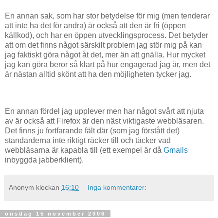
En annan sak, som har stor betydelse för mig (men tenderar
att inte ha det för andra) är också att den är fri (öppen
källkod), och har en öppen utvecklingsprocess. Det betyder
att om det finns något särskilt problem jag stör mig på kan
jag faktiskt göra något åt det, mer än att gnälla. Hur mycket
jag kan göra beror så klart på hur engagerad jag är, men det
är nästan alltid skönt att ha den möjligheten tycker jag.
En annan fördel jag upplever men har något svårt att njuta
av är också att Firefox är den näst viktigaste webbläsaren.
Det finns ju fortfarande fält där (som jag förstått det)
standarderna inte riktigt räcker till och täcker vad
webbläsarna är kapabla till (ett exempel är då
Gmails
inbyggda jabberklient).
Anonym
klockan
16:10
Inga kommentarer:
onsdag 15 november 2006