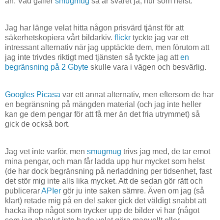
än. Vad gäller
smugmug
så är svaret ja, hur som helst.
Jag har länge velat hitta någon prisvärd tjänst för att
säkerhetskopiera vårt bildarkiv.
flickr
tyckte jag var ett
intressant alternativ när jag upptäckte dem, men förutom att
jag inte trivdes riktigt med tjänsten så tyckte jag att
en
begränsning på 2 Gbyte
skulle vara i vägen och besvärlig.
Googles
Picasa
var ett annat alternativ, men eftersom de har
en begränsning på mängden material (och jag inte heller
kan ge dem pengar för att få mer än det fria utrymmet) så
gick de också bort.
Jag vet inte varför, men
smugmug
trivs jag med, de tar emot
mina pengar, och man får ladda upp hur mycket som helst
(de har dock begränsning på nerladdning per tidsenhet, fast
det stör mig inte alls lika mycket. Att de sedan gör rätt och
publicerar
APIer
gör ju inte saken sämre. Även om jag (så
klart) retade mig på en del saker gick det väldigt snabbt att
hacka ihop något som trycker upp de bilder vi har (något