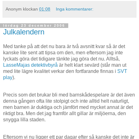
Anonym
klockan
01:08
Inga kommentarer:
lördag 23 december 2006
Julkalendern
Med tanke på att det nu bara är två avsnitt kvar så är det
kanske lite sent att tipsa om den, men eftersom jag inte
lyckats göra det tidigare tänkte jag göra det nu. Alltså,
LasseMajas detektivbyrå
är helt klart sevärd (står man ut
med lite lägre kvalitet verkar den fortfarande finnas i
SVT
play
).
Precis som det brukar bli med barnskådespelare är det även
denna gången ofta lite stolpigt och inte alltid helt naturligt,
men barnen är duktiga och jämfört med mycket annat är det
riktigt bra. Men det jag framför allt gillar är miljöerna, den
snygga lilla staden.
Eftersom vi nu ligger ett par dagar efter så kanske det inte är