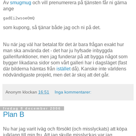
Av
smugmug
och vill prenumerera på tjänsten får ni gärna
ange
gadEi2wsoeOmQ
som kupong, så tjänar både jag och ni på det.
Nu när jag väl har betalat för det är bara frågan exakt hur
man ska använda det - det har ju hyfsade inbyggda
gallerifunktioner, men jag funderar på att bygga något som
bygger likadana sidor som vårt galleri har i dagsläget (fast
där bilderna hämtas från
istället
då). Kanske inte världens
nödvändigaste projekt, men det är skoj att det går.
Anonym
klockan
16:51
Inga kommentarer:
fredag 8 december 2006
Plan B
Nu har jag varit iväg och försökt (och misslyckats) att köpa
julklapp till min fru. Att jag skulle misslyckas var jag