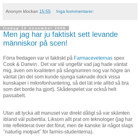
Anonym
klockan
15:55
Inga kommentarer:
fredag 10 november 2006
Men jag har ju faktiskt sett levande
människor på scen!
Förra fredagen var vi faktiskt på
Farmaceveternas
spex
Cook & Darwin . Det var väl ungefär vad jag hade väntat
mig, även om kvaliteten på sångnumren nog var högre än
väntat (än del som kunde sjunga saknade dock vissa
kunskaper i mikrofonhantering, så det lät inte alltid så bra
som det borde ha gjort). Skådespelet var också helt
passabelt.
Utan att tycka att manuset var direkt dåligt så var skämten
ibland väl pubertila. Liksom allt prat om teknologer (jag har
inte reflekterat över det förut, men de kanske är något slags
"naturlig motpart" för farmis-studenterna).