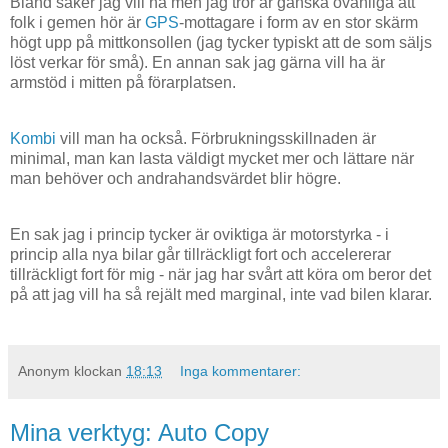
Bland saker jag vill ha men jag tror är ganska ovanliga att
folk i gemen hör är
GPS
-mottagare i form av en stor skärm
högt upp på mittkonsollen (jag tycker typiskt att de som säljs
löst verkar för små). En annan sak jag gärna vill ha är
armstöd i mitten på förarplatsen.
Kombi
vill man ha också. Förbrukningsskillnaden är
minimal, man kan lasta väldigt mycket mer och lättare när
man behöver och andrahandsvärdet blir högre.
En sak jag i princip tycker är oviktiga är motorstyrka - i
princip alla nya bilar går tillräckligt fort och accelererar
tillräckligt fort för mig - när jag har svårt att köra om beror det
på att jag vill ha så rejält med marginal, inte vad bilen klarar.
Anonym
klockan
18:13
Inga kommentarer:
Mina verktyg: Auto Copy