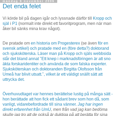
måndag 6 november 2006
Det enda felet
Vi körde bil på dagen igår och lyssnade därför till
Kropp och
själ
i
P1
(normalt inte direkt ett favoritprogram, men när man
åker bil sänks mina krav något).
De pratade om
en historia om Progesterex
(se även
för en
svensk artikel) och pratade med en (före detta?) doktorand
och sjuksköterska. Läser man på Kropp och själs webbsida
står det bland annat "Ett knep i marknadsföringen är att sno
äkta forskaridentiter och använda de som falska experter.
Sjuksköterskan och doktoranden Birgitta Olofsson från
Umeå har blivit utsatt.", vilket är ett väldigt snällt sätt att
uttrycka det.
Överhuvudtaget var hennes berättelse lustig på många sätt -
hon berättade att hon fick ett sådant brev som hon då, som
vanligt, vidarebefordrade till sina vänner.
Jag har ingen
direkt erfarenhet från
UmU
, men från vad jag kan bedöma
skulle jag tro att de också är duktiga på att berätta för sina