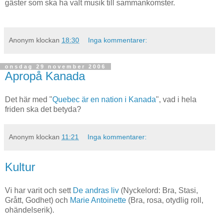
gäster som ska ha valt musik till sammankomster.
Anonym
klockan
18:30
Inga kommentarer:
onsdag 29 november 2006
Apropå Kanada
Det här med "
Quebec är en nation i Kanada
", vad i hela
friden ska det
betyda
?
Anonym
klockan
11:21
Inga kommentarer:
Kultur
Vi har varit och sett
De andras liv
(Nyckelord: Bra, Stasi,
Grått, Godhet) och
Marie Antoinette
(Bra, rosa, otydlig roll,
ohändelserik).