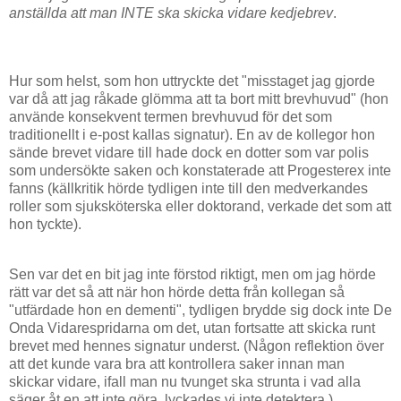
anställda att man
INTE
ska skicka vidare kedjebrev
.
Hur som helst, som hon uttryckte det "misstaget jag gjorde
var då att jag råkade glömma att ta bort mitt brevhuvud" (hon
använde konsekvent termen brevhuvud för det som
traditionellt i e-post kallas signatur). En av de kollegor hon
sände brevet vidare till hade dock en dotter som var polis
som undersökte saken och konstaterade att Progesterex inte
fanns (källkritik hörde tydligen inte till den medverkandes
roller som sjuksköterska eller doktorand, verkade det som att
hon tyckte).
Sen var det en bit jag inte förstod riktigt, men om jag hörde
rätt var det så att när hon hörde detta från kollegan så
"utfärdade hon en dementi", tydligen brydde sig dock inte De
Onda Vidarespridarna om det, utan fortsatte att skicka runt
brevet med hennes signatur underst. (Någon reflektion över
att det kunde vara bra att kontrollera saker innan man
skickar vidare, ifall man nu tvunget ska strunta i vad alla
säger åt en att inte göra, lyckades vi inte detektera.)