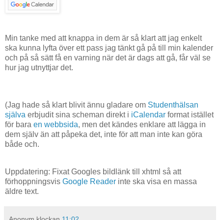
Min tanke med att knappa in dem är så klart att jag enkelt
ska kunna lyfta över ett pass jag tänkt gå på till min kalender
och på så sätt få en varning när det är dags att gå, får väl se
hur jag utnyttjar det.
(Jag hade så klart blivit ännu gladare om
Studenthälsan
själva
erbjudit sina scheman direkt i
iCalendar
format istället
för bara
en webbsida
, men det kändes enklare att lägga in
dem själv än att påpeka det, inte för att man inte kan göra
både och.
Uppdatering: Fixat Googles bildlänk till xhtml så att
förhoppningsvis
Google Reader
inte ska visa en massa
äldre text.
Anonym
klockan
11:02