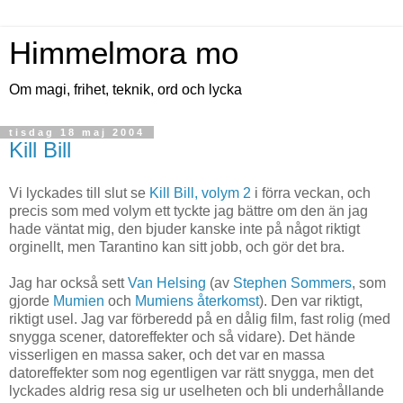
Himmelmora mo
Om magi, frihet, teknik, ord och lycka
tisdag 18 maj 2004
Kill Bill
Vi lyckades till slut se
Kill Bill, volym 2
i förra veckan, och
precis som med volym ett tyckte jag bättre om den än jag
hade väntat mig, den bjuder kanske inte på något riktigt
orginellt, men Tarantino kan sitt jobb, och gör det bra.
Jag har också sett
Van Helsing
(av
Stephen Sommers
, som
gjorde
Mumien
och
Mumiens återkomst
). Den var riktigt,
riktigt usel. Jag var förberedd på en dålig film, fast rolig (med
snygga scener, datoreffekter och så vidare). Det hände
visserligen en massa saker, och det var en massa
datoreffekter som nog egentligen var rätt snygga, men det
lyckades aldrig resa sig ur uselheten och bli underhållande