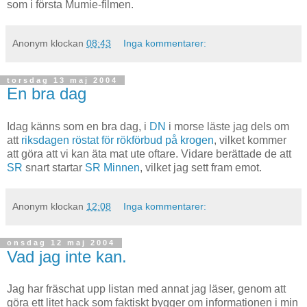
som i första Mumie-filmen.
Anonym
klockan
08:43
Inga kommentarer:
torsdag 13 maj 2004
En bra dag
Idag känns som en bra dag, i
DN
i morse läste jag dels om
att
riksdagen röstat för rökförbud på krogen
, vilket kommer
att göra att vi kan äta mat ute oftare. Vidare berättade de att
SR
snart startar
SR Minnen
, vilket jag sett fram emot.
Anonym
klockan
12:08
Inga kommentarer:
onsdag 12 maj 2004
Vad jag inte kan.
Jag har fräschat upp listan med annat jag läser, genom att
göra ett litet hack som faktiskt bygger om informationen i min