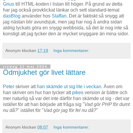
Gnus
till HTML-koden i listan till höger. På grund av detta
har jag också provklickat länkar och sett standard-temat
dasBlog
använder hos
Staffan
. Det är faktiskt så snygg att
jag nästan blir avundsjuk, men jag har nog å andra sidan
aldrig lyckats göra en
snygg
webbsida, så det är nog inte så
konstigt att jag tycker den är mycket snyggare än mina sidor.
Anonym
klockan
17:19
Inga kommentarer:
tisdag 11 maj 2004
Ödmjukhet gör livet lättare
Peter
skriver att
han skämde ut sig lite i veckan
. Även om
han skriver om hur han tycker att
pike
s version är bättre och
mer naturlig så var det inte därför han skämde ut sig - det var
istället för att han började att fråga sig "
Vad gör PHP för dumt
nu då?
" istället för "
Vad gör jag för fel nu då?
"
Anonym
klockan
08:07
Inga kommentarer: