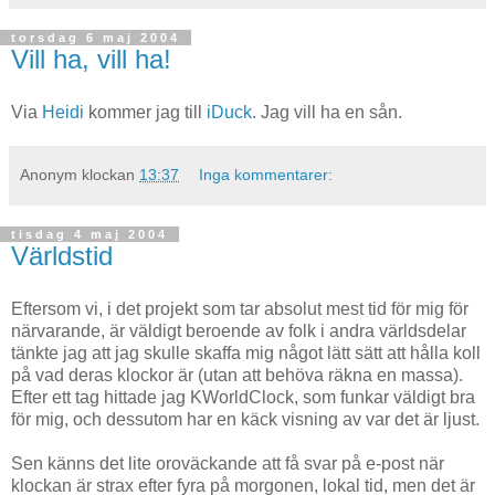
torsdag 6 maj 2004
Vill ha, vill ha!
Via
Heidi
kommer jag till
iDuck
. Jag vill ha en sån.
Anonym
klockan
13:37
Inga kommentarer:
tisdag 4 maj 2004
Världstid
Eftersom vi, i det projekt som tar absolut mest tid för mig för
närvarande, är väldigt beroende av folk i andra världsdelar
tänkte jag att jag skulle skaffa mig något lätt sätt att hålla koll
på vad deras klockor är (utan att behöva räkna en massa).
Efter ett tag hittade jag KWorldClock, som funkar väldigt bra
för mig, och dessutom har en käck visning av var det är ljust.
Sen känns det lite oroväckande att få svar på e-post när
klockan är strax efter fyra på morgonen, lokal tid, men det är