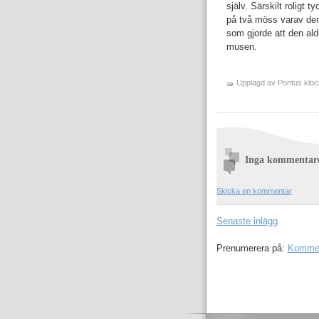
själv. Särskilt roligt 
på två möss varav den
som gjorde att den ald
musen.
Upplagd av
Pontus
klo
Inga kommentar
Skicka en kommentar
Senaste inlägg
Prenumerera på:
Komment