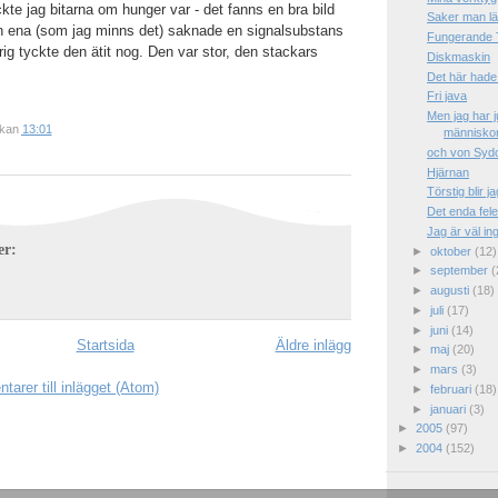
tyckte jag bitarna om hunger var - det fanns en bra bild
Saker man lä
 ena (som jag minns det) saknade en signalsubstans
Fungerande TV,
rig tyckte den ätit nog. Den var stor, den stackars
Diskmaskin
Det här hade 
Fri java
Men jag har j
ckan
13:01
människor 
och von Syd
Hjärnan
Törstig blir ja
Det enda fele
Jag är väl i
er:
►
oktober
(12)
►
september
(
►
augusti
(18)
►
juli
(17)
►
juni
(14)
Startsida
Äldre inlägg
►
maj
(20)
►
mars
(3)
arer till inlägget (Atom)
►
februari
(18)
►
januari
(3)
►
2005
(97)
►
2004
(152)