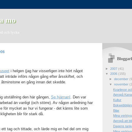
a mo
ord och lycka
006
Bloggar
►
2007
(41)
useet
i helgen (jag har visserligen inte hört något
▼
2006
(155)
tt inträde införs någon gång efter årsskiftet, och
►
december
(
å åtminstone en gång innan det skedde.
▼
november
(
Kvarlevor oc
Apropå Kana
lig utställning den här gången,
Se hjärnan!
. Den var
Kultur
betad än vanligt (och större). Av någon anledning har
Bokwebbtjän
se för mycket av hur vi fungerar - det känns lite som
Bilar
ligheten blir för stark då.
Mina verktyg
Apropå att bl
Dagens tank
ett tag och tittade, och lärde mig en hel del om mig
Mina verktyg