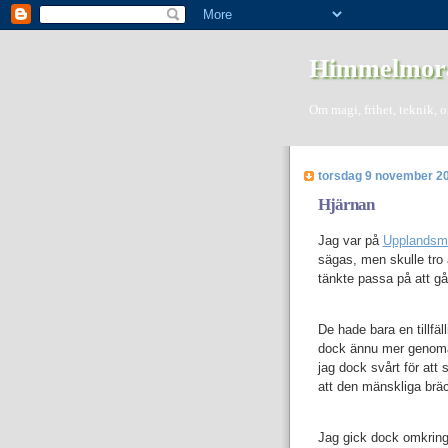
Himmelmor
Om magi, frihet, teknik, 
torsdag 9 november 2
Hjärnan
Jag var på
Upplandsm
sägas, men skulle tro a
tänkte passa på att g
De hade bara en tillfäl
dock ännu mer genomar
jag dock svårt för att 
att den mänskliga bräck
Jag gick dock omkring 