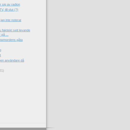
r sig av radion
 till slut (?)
jag inte noterat
u faktiskt sett levande
på ...
owmordens gåta
g
t
ngen användare då
21)