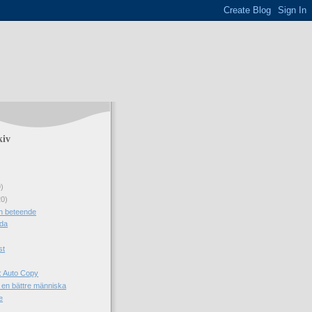
kiv
9)
20)
h beteende
da
st
: Auto Copy
i en bättre människa
e