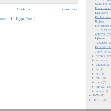
Saker man lä
Fungerande TV,
Startsida
Äldre inlägg
Diskmaskin
Det här hade 
arer till inlägget (Atom)
Fri java
Men jag har j
människor 
och von Syd
Hjärnan
Törstig blir ja
Det enda fele
Jag är väl i
►
oktober
(12)
►
september
(
►
augusti
(18)
►
juli
(17)
►
juni
(14)
►
maj
(20)
►
mars
(3)
►
februari
(18)
►
januari
(3)
►
2005
(97)
►
2004
(152)