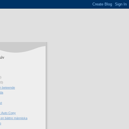
kiv
9)
20)
h beteende
da
st
: Auto Copy
i en bättre människa
e