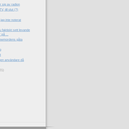
r sig av radion
 till slut (?)
jag inte noterat
u faktiskt sett levande
på ...
owmordens gåta
g
t
ngen användare då
21)