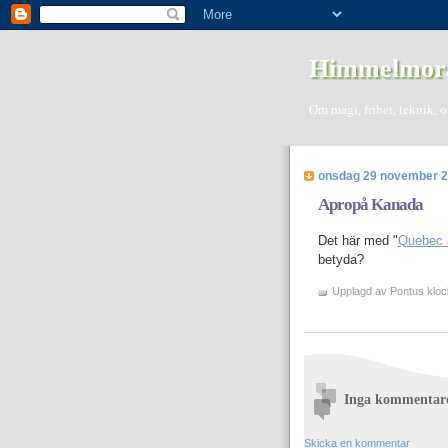
Himmelmor
Om magi, frihet, teknik, 
onsdag 29 november 
Apropå Kanada
Det här med "
Quebec ä
betyda
?
Upplagd av
Pontus
klo
Inga kommentar
Skicka en kommentar