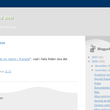
a mo
ord och lycka
2006
Bloggar
►
2007
(41)
r en nation i Kanada
", vad i hela friden ska det
▼
2006
(155)
►
december
(
▼
november
(
ckan
11:21
Kvarlevor oc
Apropå Kana
Kultur
Bokwebbtjän
Bilar
Mina verktyg
er:
Apropå att bl
Dagens tank
Mina verktyg