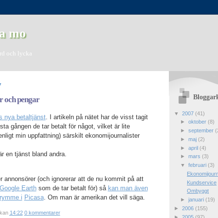
a mo
ord och lycka
7
Bloggar
r och pengar
▼
2007
(41)
 nya betaltjänst
. I artikeln på nätet har de visst tagit
►
oktober
(8)
sta gången de tar betalt för något, vilket är lite
►
september
(
nligt min uppfattning) särskilt ekonomijournalister
►
maj
(2)
►
april
(4)
r en tjänst bland andra.
►
mars
(3)
▼
februari
(3)
Ekonomijourn
 annonsörer (och ignorerar att de nu kommit på att
Kundservice
Google Earth
som de tar betalt för) så
kan man även
Ombyggt
utrymme i
Picasa
. Om man är amerikan det vill säga.
►
januari
(19)
►
2006
(155)
ckan
14:22
0 kommentarer
►
2005
(97)