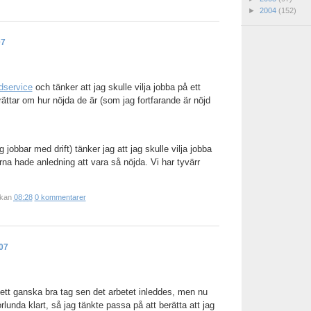
►
2004
(152)
07
dservice
och tänker att jag skulle vilja jobba på ett
rättar om hur nöjda de är (som jag fortfarande är nöjd
jobbar med drift) tänker jag att jag skulle vilja jobba
rna hade anledning att vara så nöjda. Vi har tyvärr
ckan
08:28
0 kommentarer
07
 ett ganska bra tag sen det arbetet inleddes, men nu
lunda klart, så jag tänkte passa på att berätta att jag