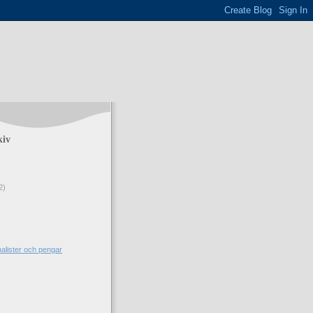
kiv
2)
alister och pengar