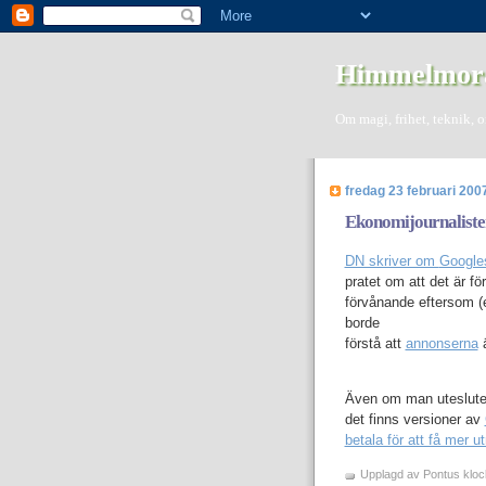
Himmelmor
Om magi, frihet, teknik, 
fredag 23 februari 200
Ekonomijournaliste
DN skriver om
Googles
pratet om att det är för
förvånande eftersom (e
borde
förstå att
annonserna
ä
Även om man utesluter
det finns versioner av
betala för att få mer 
Upplagd av
Pontus
klo