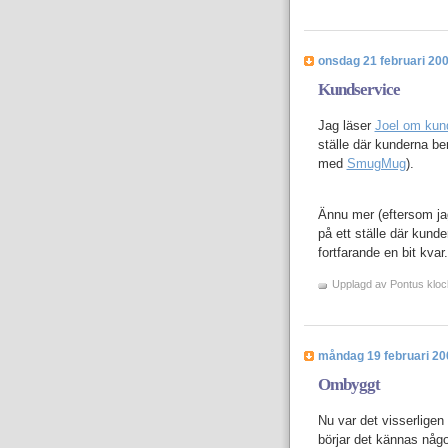
onsdag 21 februari 20
Kundservice
Jag läser
Joel om kun
ställe där kunderna be
med
SmugMug
).
Ännu mer (eftersom jag 
på ett ställe där kunde
fortfarande en bit kvar.
Upplagd av
Pontus
klo
måndag 19 februari 20
Ombyggt
Nu var det visserligen
börjar det kännas någor