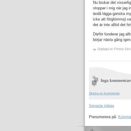
Nu brukar det visserli
stoppar i mig när jag 
ändå lägga ganska mycke
icke att förglömma) va
det är inte alltid det h
Därför funderar jag all
börjar nästa gång igen
Upplagd av
Pontus
klo
Inga kommentar
Skicka en kommentar
Senaste inlägg
Prenumerera på:
Komment