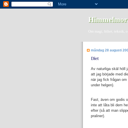
Himmelmor
Om magi, frihet, teknik, 
måndag 28 augusti 20
Diet
Av naturliga skäl höll 
att jag började med die
när jag fick frågan om 
under helgen).
Fast, även om godis och
inte att låta bli dem he
efter (så att man slip
praliner).