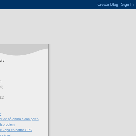
kiv
9)
20)
21)
r
ör de på andra sidan pölen
ndsproblem
e köpa en bättre GPS
 säger!