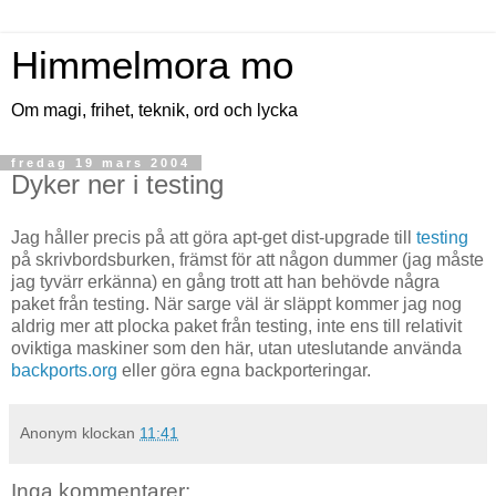
Himmelmora mo
Om magi, frihet, teknik, ord och lycka
fredag 19 mars 2004
Dyker ner i testing
Jag håller precis på att göra apt-get dist-upgrade till
testing
på skrivbordsburken, främst för att någon dummer (jag måste
jag tyvärr erkänna) en gång trott att han behövde några
paket från testing. När sarge väl är släppt kommer jag nog
aldrig mer att plocka paket från testing, inte ens till relativit
oviktiga maskiner som den här, utan uteslutande använda
backports.org
eller göra egna backporteringar.
Anonym
klockan
11:41
Inga kommentarer: