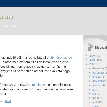
a mo
ord och lycka
Bloggar
►
2007
(41)
 givande försök har jag nu fått till en
fix för en av de
►
2006
(155)
. Jämfört med att bara pilla i de installerade filerna
▼
2005
(97)
tt besvärligt, men förhoppningsvis har jag lärt mig
►
december
(
n bygger XPI-paket nu så att det inte ska vara något
►
november
(
den.
►
oktober
(5)
►
september
(
förmodan vill pröva är
utökningen
så klart tillgänglig.
►
augusti
(4)
uppdateringsfunktionen riktigt än, men det lär bero på min
►
juli
(4)
garna.
►
juni
(1)
►
maj
(20)
ckan
18:09
▼
april
(26)
Valborg