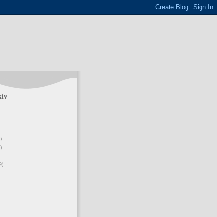
kiv
1)
5)
9)