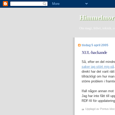
Himmelmor
Om magi, frihet, teknik, 
tisdag 5 april 2005
XUL-hackande
Så, efter en del mindre
saker jag stört mig på
direkt har det varit rä
tillräckligt om hur ma
större problem i framti
Ifall någon annan mot 
Jag har inte fått till 
RDF-fil för uppdaterin
Upplagd av
Pontus
klo