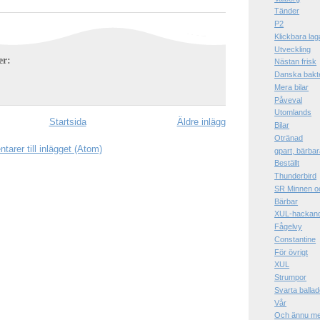
Tänder
P2
Klickbara la
Utveckling
er:
Nästan frisk
Danska bakte
Mera bilar
Påveval
Utomlands
Startsida
Äldre inlägg
Bilar
Otränad
arer till inlägget (Atom)
gpart, bärba
Beställt
Thunderbird
SR Minnen oc
Bärbar
XUL-hackan
Fågelvy
Constantine
För övrigt
XUL
Strumpor
Svarta ballad
Vår
Och ännu m