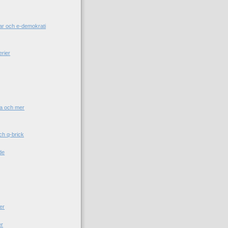
gar och e-demokrati
rier
ra och mer
h q-brick
de
er
er