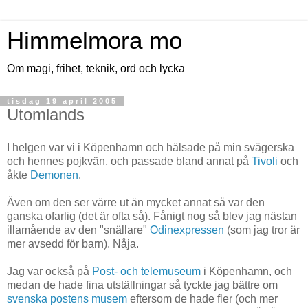
Himmelmora mo
Om magi, frihet, teknik, ord och lycka
tisdag 19 april 2005
Utomlands
I helgen var vi i Köpenhamn och hälsade på min svägerska
och hennes pojkvän, och passade bland annat på
Tivoli
och
åkte
Demonen
.
Även om den ser värre ut än mycket annat så var den
ganska ofarlig (det är ofta så). Fånigt nog så blev jag nästan
illamående av den "snällare"
Odinexpressen
(som jag tror är
mer avsedd för barn). Nåja.
Jag var också på
Post- och telemuseum
i Köpenhamn, och
medan de hade fina utställningar så tyckte jag bättre om
svenska postens musem
eftersom de hade fler (och mer