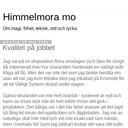
Himmelmora mo
Om magi, frihet, teknik, ord och lycka
måndag 29 maj 2006
Kvalitet på jobbet
Jag var på en disputation förra onsdagen (och blev för övrigt
då imponerad över hur svaranden hanterade en väldigt svår
fråga att få). Men det var inte det som jag tänkte berätta om
utan att när jag kom tillbaka blev jag inkallad på Krismöte för
att ett Viktigt System strulat under dagen.
Själva strulandet var inte helt oväntat - systemet är nytt och
hann av vissa skäl inte bli helt inkört innan det gick i
produktion. Det dåliga var i det här fallet snarare att det tagit
så lång tid innan det upptäcktes och åtgärdades. Jag var av
naturliga skäl inte med och vet inte exakt vad som hände,
men i normala fall (som jag jobbar) brukar det vara rätt svårt