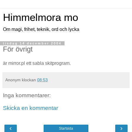
Himmelmora mo
Om magi, frihet, teknik, ord och lycka
tisdag 14 december 2004
För övrigt
är mirror.pl ett sabla skitprogram.
Anonym
klockan
08:53
Inga kommentarer:
Skicka en kommentar
‹
›
Startsida